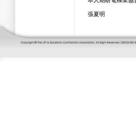
本人期盼電梯業協
張夏明